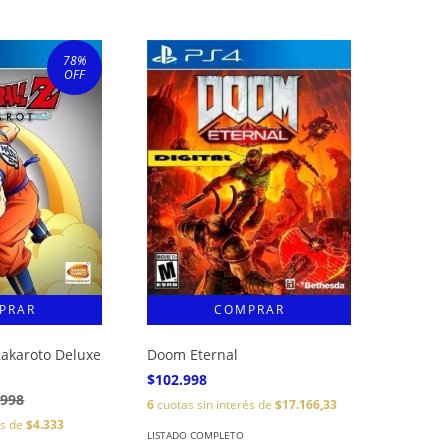
78
%
OFF
Kakaroto Deluxe
Doom Eternal
$102.998
.998
6
cuotas sin interés de
$17.166,33
és de
$4.333
LISTADO COMPLETO