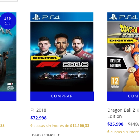
41
%
OFF
F1 2018
Dragon Ball Z 
Edition
$72.998
$25.998
$119
333
6
cuotas sin interés de
$12.166,33
6
cuotas sin inter
LISTADO COMPLETO