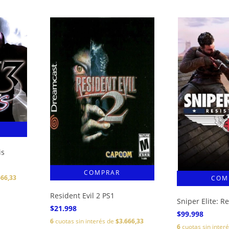
is
666,33
Resident Evil 2 PS1
Sniper Elite: R
$21.998
$99.998
6
cuotas sin interés de
$3.666,33
6
cuotas sin inter