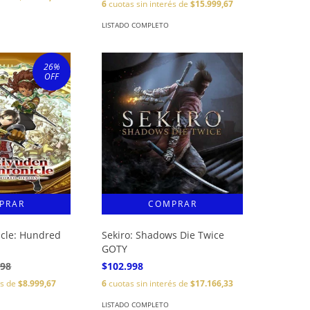
6
cuotas sin interés de
$15.999,67
LISTADO COMPLETO
26
%
OFF
icle: Hundred
Sekiro: Shadows Die Twice
GOTY
998
$102.998
és de
$8.999,67
6
cuotas sin interés de
$17.166,33
LISTADO COMPLETO