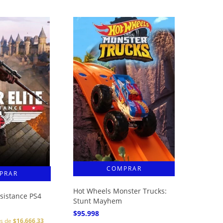
Hot Wheels Monster Trucks:
esistance PS4
Stunt Mayhem
$95.998
és de
$16.666,33