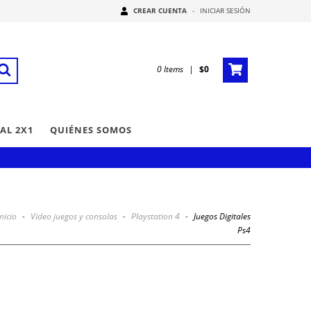
CREAR CUENTA
-
INICIAR SESIÓN
0
Items
|
$0
AL 2X1
QUIÉNES SOMOS
Inicio
-
Video juegos y consolas
-
Playstation 4
-
Juegos Digitales
Ps4