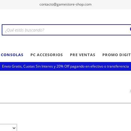
contacto@gamestore-shop.com
Y CONSOLAS
PC ACCESORIOS
PRE VENTAS
PROMO DIGIT
Envio Gratis, Cuotas Sin Interes y 20% Off pagando en efectivo o transferencia