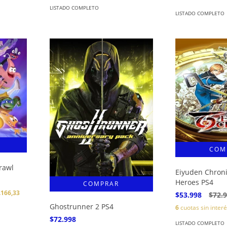
LISTADO COMPLETO
LISTADO COMPLETO
rawl
Eiyuden Chron
Heroes PS4
.166,33
$53.998
$72.
Ghostrunner 2 PS4
6
cuotas sin inter
$72.998
LISTADO COMPLETO