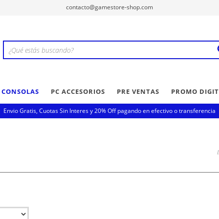
contacto@gamestore-shop.com
Y CONSOLAS
PC ACCESORIOS
PRE VENTAS
PROMO DIGIT
Envio Gratis, Cuotas Sin Interes y 20% Off pagando en efectivo o transferencia