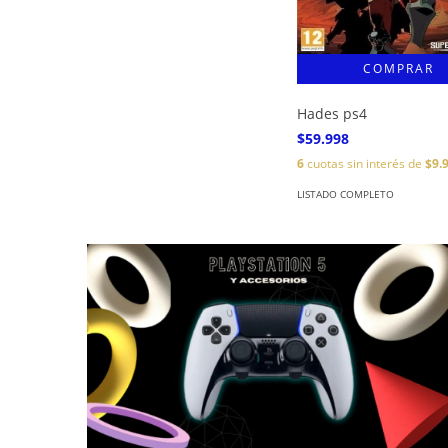
Hades ps4
$59.998
6
cuotas sin interés de
$9.
LISTADO COMPLETO