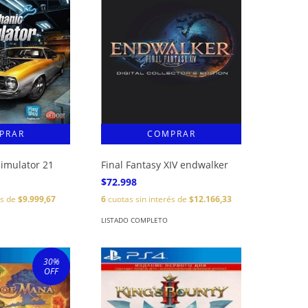
imulator 21
Final Fantasy XIV endwalker
$72.998
és de
$9.999,67
6
cuotas sin interés de
$12.166,33
LISTADO COMPLETO
30
%
OFF