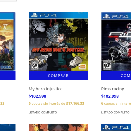
My hero injustice
Rims racing
$102.998
$102.998
333
6
cuotas sin interés de
$17.166,33
6
cuotas sin inter
LISTADO COMPLETO
LISTADO COMPLETO