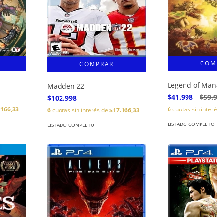
Legend of Man
Madden 22
$41.998
$59.
$102.998
.166,33
6
cuotas sin inter
6
cuotas sin interés de
$17.166,33
LISTADO COMPLETO
LISTADO COMPLETO