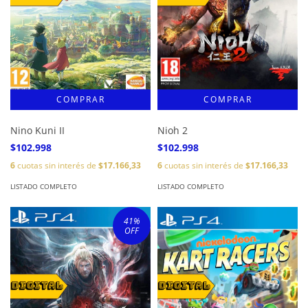
Nino Kuni II
Nioh 2
$102.998
$102.998
6
cuotas sin interés de
$17.166,33
6
cuotas sin interés de
$17.166,33
LISTADO COMPLETO
LISTADO COMPLETO
41
%
OFF