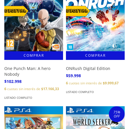
One Punch Man: A hero
ONRush Digital Edition
Nobody
$59.998
$102.998
6
cuotas sin interés de
$9.999,67
6
cuotas sin interés de
$17.166,33
LISTADO COMPLETO
LISTADO COMPLETO
75
%
OFF