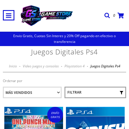
0
Envio Gratis, Cuotas Sin Interes y 20% Off pagando en efectivo o
transferencia
Juegos Digitales Ps4
Inicio
-
Video juegos y consolas
-
Playstation 4
-
Juegos Digitales Ps4
Ordenar por
FILTRAR
ENVÍO
GRATIS