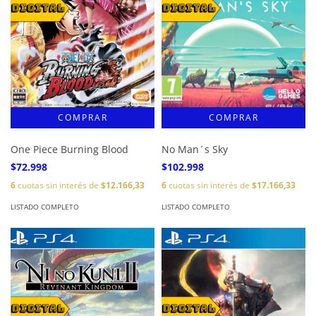
One Piece Burning Blood
No Man´s Sky
$72.998
$102.998
6
cuotas sin interés de
$12.166,33
6
cuotas sin interés de
$17.166,33
LISTADO COMPLETO
LISTADO COMPLETO