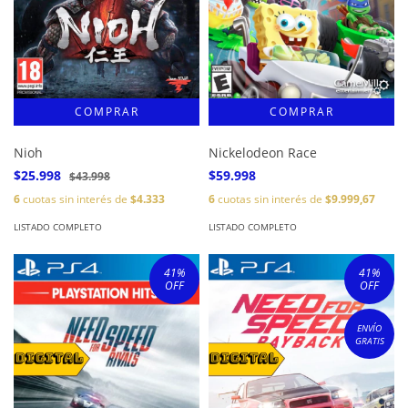
Nioh
Nickelodeon Race
$25.998
$59.998
$43.998
6
cuotas sin interés de
$4.333
6
cuotas sin interés de
$9.999,67
LISTADO COMPLETO
LISTADO COMPLETO
41
%
41
%
OFF
OFF
ENVÍO
GRATIS