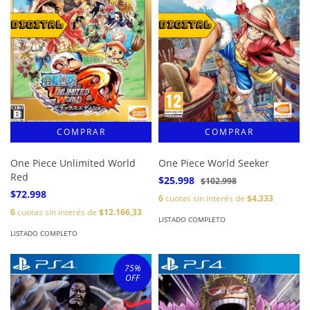
One Piece Unlimited World
One Piece World Seeker
Red
$25.998
$102.998
$72.998
6
cuotas sin interés de
$4.333
6
cuotas sin interés de
$12.166,33
LISTADO COMPLETO
LISTADO COMPLETO
75
%
OFF