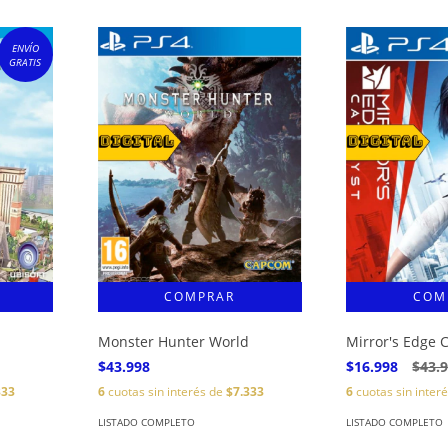
ENVÍO
GRATIS
Monster Hunter World
Mirror's Edge C
$43.998
$16.998
$43.
333
6
cuotas sin interés de
$7.333
6
cuotas sin inter
LISTADO COMPLETO
LISTADO COMPLETO