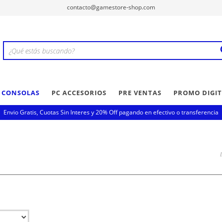
contacto@gamestore-shop.com
Y CONSOLAS
PC ACCESORIOS
PRE VENTAS
PROMO DIGIT
Envio Gratis, Cuotas Sin Interes y 20% Off pagando en efectivo o transferencia