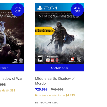
75
%
41
%
OFF
OFF
 Shadow of War
Middle-earth: Shadow of
Mordor
.998
$25.998
$43.998
és de
$4.333
6
cuotas sin interés de
$4.333
LISTADO COMPLETO