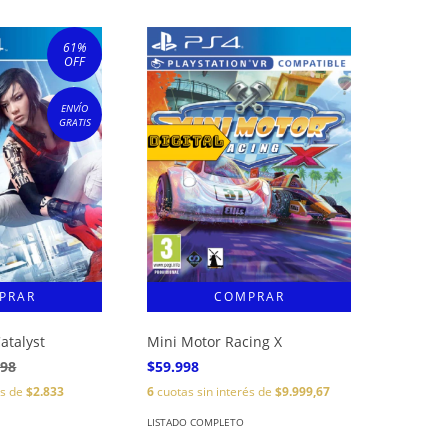
61
%
OFF
ENVÍO
GRATIS
atalyst
Mini Motor Racing X
998
$59.998
és de
$2.833
6
cuotas sin interés de
$9.999,67
LISTADO COMPLETO