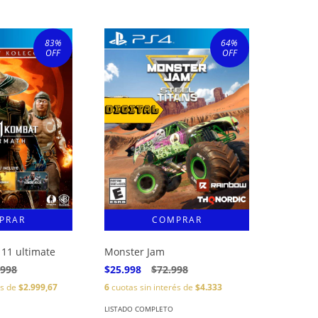
83
%
64
%
OFF
OFF
11 ultimate
Monster Jam
.998
$25.998
$72.998
és de
$2.999,67
6
cuotas sin interés de
$4.333
LISTADO COMPLETO