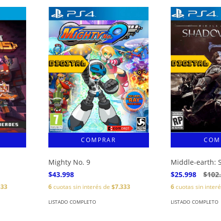
Mighty No. 9
Middle-earth:
$43.998
$25.998
$102
333
6
cuotas sin interés de
$7.333
6
cuotas sin inter
LISTADO COMPLETO
LISTADO COMPLETO