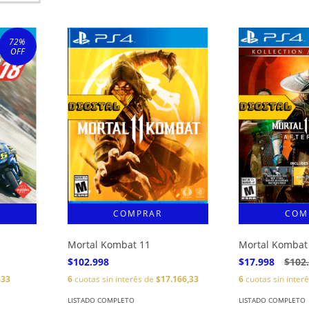
72
%
OFF
Mortal Kombat 11
Mortal Kombat 
$102.998
$17.998
$102
833
6
cuotas sin interés de
$17.166,33
6
cuotas sin inter
LISTADO COMPLETO
LISTADO COMPLETO