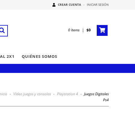
CREAR CUENTA
-
INICIAR SESIÓN
0
Items
|
$0
AL 2X1
QUIÉNES SOMOS
Inicio
-
Video juegos y consolas
-
Playstation 4
-
Juegos Digitales
Ps4