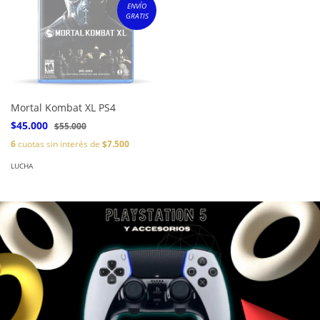
ENVÍO
GRATIS
Mortal Kombat XL PS4
$45.000
$55.000
6
cuotas sin interés de
$7.500
LUCHA