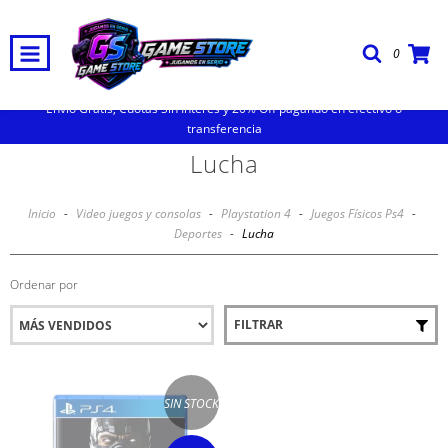
0
Envio Gratis, Cuotas Sin Interes y 20% Off pagando en efectivo o
transferencia
Lucha
Inicio
-
Video juegos y consolas
-
Playstation 4
-
Juegos Físicos Ps4
-
Deportes
-
Lucha
Ordenar por
FILTRAR
SIN STOCK