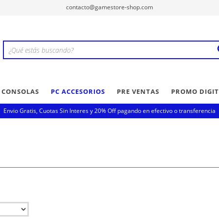
contacto@gamestore-shop.com
Y CONSOLAS
PC ACCESORIOS
PRE VENTAS
PROMO DIGIT
Envio Gratis, Cuotas Sin Interes y 20% Off pagando en efectivo o transferencia