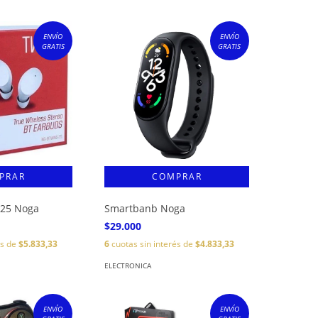
ENVÍO
ENVÍO
GRATIS
GRATIS
 25 Noga
Smartbanb Noga
$29.000
és de
$5.833,33
6
cuotas sin interés de
$4.833,33
ELECTRONICA
ENVÍO
ENVÍO