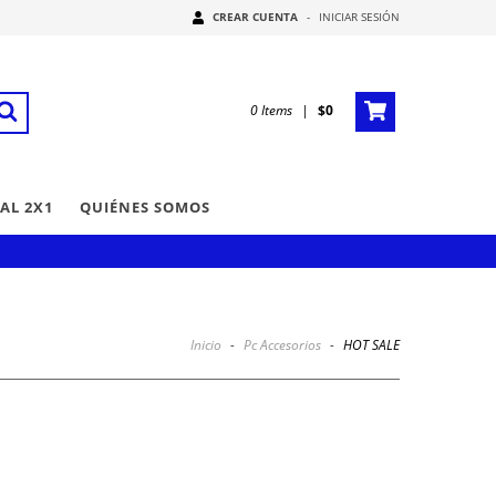
CREAR CUENTA
-
INICIAR SESIÓN
0
Items
|
$0
AL 2X1
QUIÉNES SOMOS
Inicio
-
Pc Accesorios
-
HOT SALE