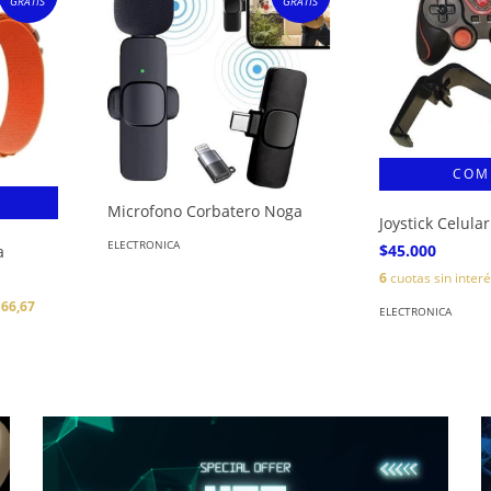
GRATIS
GRATIS
Microfono Corbatero Noga
Joystick Celula
ELECTRONICA
$45.000
a
6
cuotas sin inter
166,67
ELECTRONICA