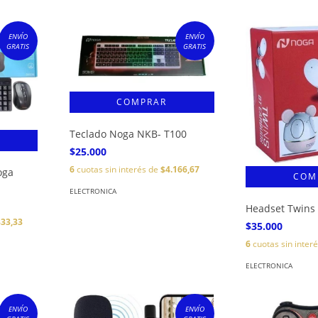
ENVÍO
ENVÍO
GRATIS
GRATIS
Teclado Noga NKB- T100
$25.000
6
cuotas sin interés de
$4.166,67
oga
ELECTRONICA
Headset Twins
833,33
$35.000
6
cuotas sin inter
ELECTRONICA
ENVÍO
ENVÍO