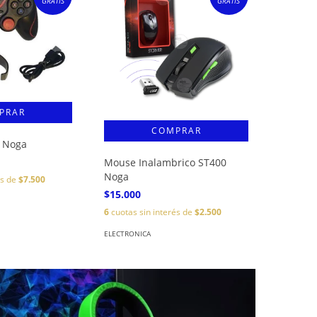
GRATIS
GRATIS
r Noga
Mouse Inalambrico ST400
Noga
és de
$7.500
$15.000
6
cuotas sin interés de
$2.500
ELECTRONICA