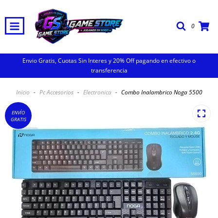
0
Envio Gratis, Cuotas Sin Interes y 20% Off pagando en efectivo o
transferencia
Inicio
-
Pc Accesorios
-
Electronica
-
Combo Inalambrico Noga 5500
ENVÍO
GRATIS