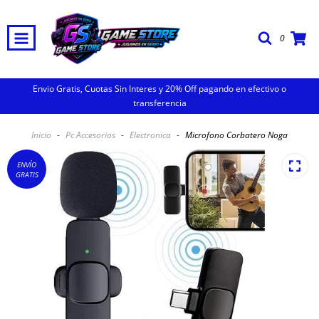
0
Envio Gratis, Cuotas Sin Interes y 20% Off pagando en efectivo o
transferencia
Inicio
-
Pc Accesorios
-
Electronica
-
Microfono Corbatero Noga
ENVÍO
GRATIS