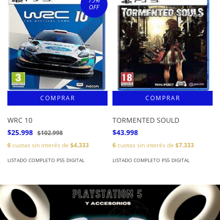
75
%
OFF
WRC 10
TORMENTED SOULD
$25.998
$43.998
$102.998
6
cuotas sin interés de
$4.333
6
cuotas sin interés de
$7.333
LISTADO COMPLETO PS5 DIGITAL
LISTADO COMPLETO PS5 DIGITAL