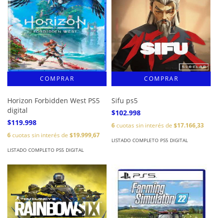
Horizon Forbidden West PS5
Sifu ps5
digital
$102.998
$119.998
6
cuotas sin interés de
$17.166,33
6
cuotas sin interés de
$19.999,67
LISTADO COMPLETO PS5 DIGITAL
LISTADO COMPLETO PS5 DIGITAL