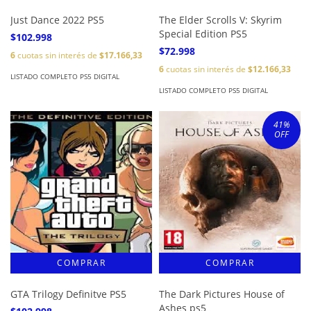
Just Dance 2022 PS5
The Elder Scrolls V: Skyrim
Special Edition PS5
$102.998
$72.998
6
cuotas sin interés de
$17.166,33
6
cuotas sin interés de
$12.166,33
LISTADO COMPLETO PS5 DIGITAL
LISTADO COMPLETO PS5 DIGITAL
41
%
OFF
GTA Trilogy Definitve PS5
The Dark Pictures House of
Ashes ps5