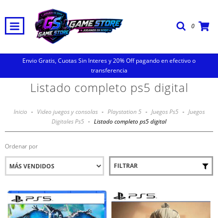
0
Envio Gratis, Cuotas Sin Interes y 20% Off pagando en efectivo o
transferencia
Listado completo ps5 digital
Inicio
-
Video juegos y consolas
-
Playstation 5
-
Juegos Ps5
-
Juegos
Digitales Ps5
-
Listado completo ps5 digital
Ordenar por
FILTRAR