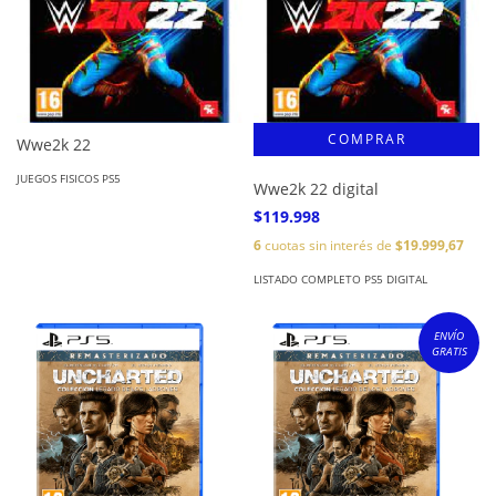
Wwe2k 22
JUEGOS FISICOS PS5
Wwe2k 22 digital
$119.998
6
cuotas sin interés de
$19.999,67
LISTADO COMPLETO PS5 DIGITAL
ENVÍO
GRATIS