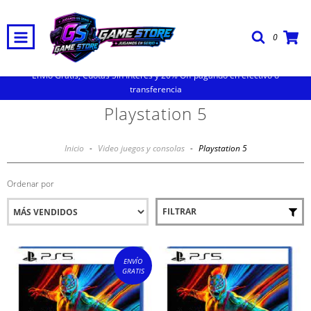
0
Envio Gratis, Cuotas Sin Interes y 20% Off pagando en efectivo o
transferencia
Playstation 5
Inicio
-
Video juegos y consolas
-
Playstation 5
Ordenar por
FILTRAR
ENVÍO
GRATIS