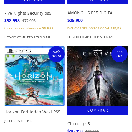
AMONG US PS5 DIGITAL
Five Nights Security ps5
$25.900
$58.998
$72.998
6
cuotas sin interés de
$4.316,67
6
cuotas sin interés de
$9.833
LISTADO COMPLETO PS5 DIGITAL
LISTADO COMPLETO PS5 DIGITAL
77
%
ENVÍO
OFF
GRATIS
Horizon Forbidden West PS5
JUEGOS FISICOS PS5
Chorus ps5
$16.998
$72.998