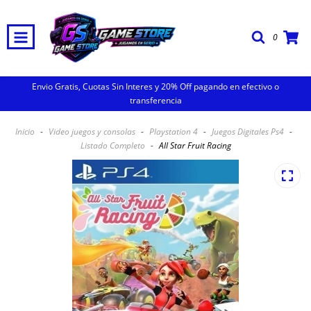
0
Envio Gratis, Cuotas Sin Interes y 20% Off pagando en efectivo o
transferencia
Inicio
-
Video juegos y consolas
-
Playstation 4
-
Juegos Digitales Ps4
-
Listado Completo
-
All Star Fruit Racing