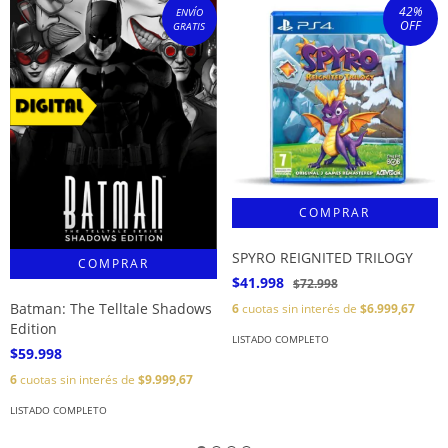
42
%
ENVÍO
OFF
GRATIS
SPYRO REIGNITED TRILOGY
$41.998
$72.998
Batman: The Telltale Shadows
6
cuotas sin interés de
$6.999,67
Edition
LISTADO COMPLETO
$59.998
6
cuotas sin interés de
$9.999,67
LISTADO COMPLETO