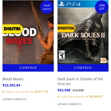
26
%
ENVÍO
OFF
GRATIS
Blood Waves
Dark Souls II: Scholar of the
First Sin
$23.502,84
$53.998
$72.998
6
cuotas sin interés de
$3.917,14
6
cuotas sin interés de
$8.999,67
LISTADO COMPLETO
LISTADO COMPLETO