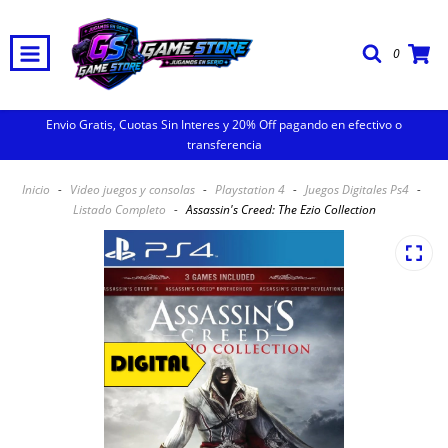
0
Envio Gratis, Cuotas Sin Interes y 20% Off pagando en efectivo o
transferencia
Inicio
-
Video juegos y consolas
-
Playstation 4
-
Juegos Digitales Ps4
-
Listado Completo
-
Assassin's Creed: The Ezio Collection