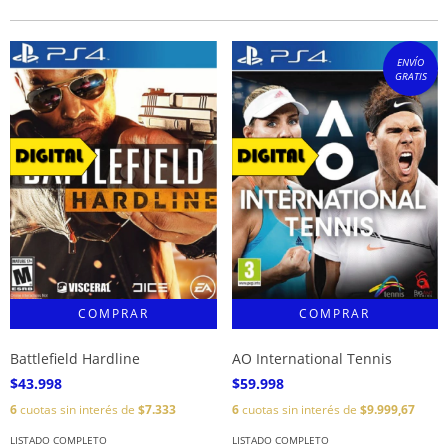
ENVÍO
GRATIS
Battlefield Hardline
AO International Tennis
$43.998
$59.998
6
cuotas sin interés de
$7.333
6
cuotas sin interés de
$9.999,67
LISTADO COMPLETO
LISTADO COMPLETO