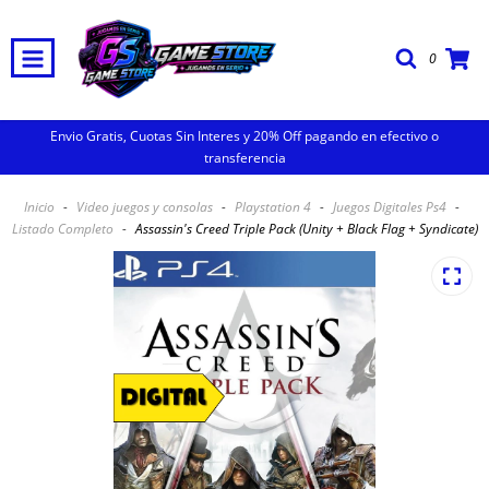
0
Envio Gratis, Cuotas Sin Interes y 20% Off pagando en efectivo o
transferencia
Inicio
-
Video juegos y consolas
-
Playstation 4
-
Juegos Digitales Ps4
-
Listado Completo
-
Assassin's Creed Triple Pack (Unity + Black Flag + Syndicate)