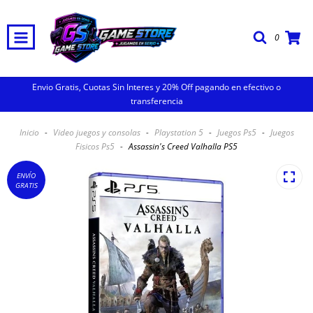
0
Envio Gratis, Cuotas Sin Interes y 20% Off pagando en efectivo o
transferencia
Inicio
-
Video juegos y consolas
-
Playstation 5
-
Juegos Ps5
-
Juegos
Fisicos Ps5
-
Assassin's Creed Valhalla PS5
ENVÍO
GRATIS