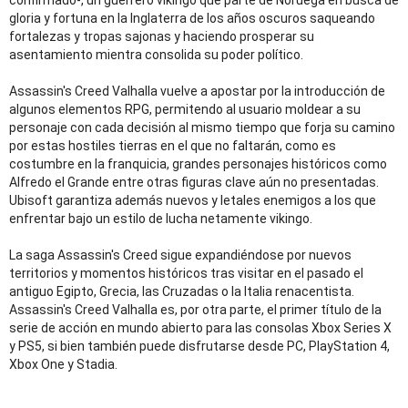
confirmado-, un guerrero vikingo que parte de Noruega en busca de
gloria y fortuna en la Inglaterra de los años oscuros saqueando
fortalezas y tropas sajonas y haciendo prosperar su
asentamiento mientra consolida su poder político.
Assassin's Creed Valhalla vuelve a apostar por la introducción de
algunos elementos RPG, permitendo al usuario moldear a su
personaje con cada decisión al mismo tiempo que forja su camino
por estas hostiles tierras en el que no faltarán, como es
costumbre en la franquicia, grandes personajes históricos como
Alfredo el Grande entre otras figuras clave aún no presentadas.
Ubisoft garantiza además nuevos y letales enemigos a los que
enfrentar bajo un estilo de lucha netamente vikingo.
La saga Assassin's Creed sigue expandiéndose por nuevos
territorios y momentos históricos tras visitar en el pasado el
antiguo Egipto, Grecia, las Cruzadas o la Italia renacentista.
Assassin's Creed Valhalla es, por otra parte, el primer título de la
serie de acción en mundo abierto para las consolas Xbox Series X
y PS5, si bien también puede disfrutarse desde PC, PlayStation 4,
Xbox One y Stadia.