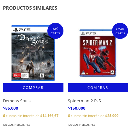
PRODUCTOS SIMILARES
ENVÍO
ENVÍO
GRATIS
GRATIS
Demons Souls
Spiderman 2 Ps5
$85.000
$150.000
6
cuotas sin interés de
$14.166,67
6
cuotas sin interés de
$25.000
JUEGOS FISICOS PS5
JUEGOS FISICOS PS5