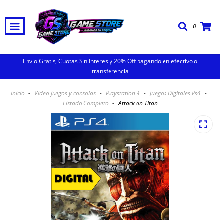
0
Envio Gratis, Cuotas Sin Interes y 20% Off pagando en efectivo o
transferencia
Inicio
-
Video juegos y consolas
-
Playstation 4
-
Juegos Digitales Ps4
-
Listado Completo
-
Attack on Titan