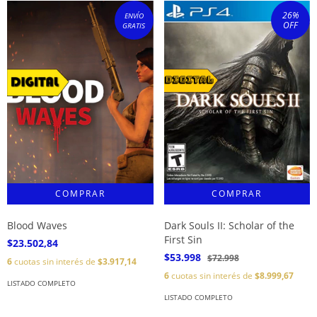
26
%
ENVÍO
OFF
GRATIS
Blood Waves
Dark Souls II: Scholar of the
First Sin
$23.502,84
$53.998
$72.998
6
cuotas sin interés de
$3.917,14
6
cuotas sin interés de
$8.999,67
LISTADO COMPLETO
LISTADO COMPLETO