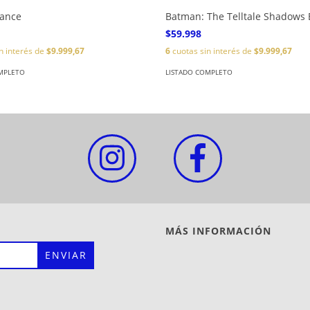
iance
Batman: The Telltale Shadows 
$59.998
n interés de
$9.999,67
6
cuotas sin interés de
$9.999,67
MPLETO
LISTADO COMPLETO
MÁS INFORMACIÓN