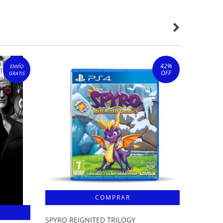
42
%
ENVÍO
OFF
GRATIS
SPYRO REIGNITED TRILOGY