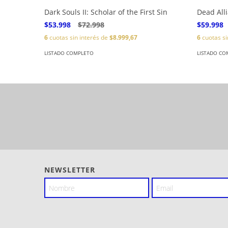
Dark Souls II: Scholar of the First Sin
Dead All
$53.998
$72.998
$59.998
6
cuotas sin interés de
$8.999,67
6
cuotas si
LISTADO COMPLETO
LISTADO CO
NEWSLETTER