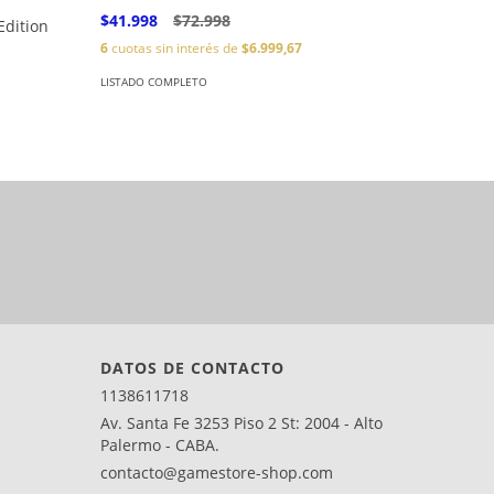
$41.998
$72.998
Edition
Crash T
6
cuotas sin interés de
$6.999,67
$57.998
6
cuotas s
LISTADO COMPLETO
LISTADO C
DATOS DE CONTACTO
1138611718
Av. Santa Fe 3253 Piso 2 St: 2004 - Alto
Palermo - CABA.
contacto@gamestore-shop.com