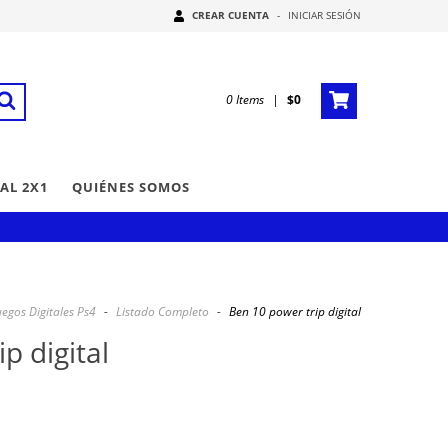
CREAR CUENTA
-
INICIAR SESIÓN
0
Items
|
$0
AL 2X1
QUIÉNES SOMOS
uegos Digitales Ps4
-
Listado Completo
-
Ben 10 power trip digital
p digital