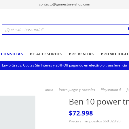
contacto@gamestore-shop.com
Y CONSOLAS
PC ACCESORIOS
PRE VENTAS
PROMO DIGIT
Envio Gratis, Cuotas Sin Interes y 20% Off pagando en efectivo o transferencia
Inicio
-
Video juegos y consolas
-
Playstation 4
-
J
Ben 10 power tri
$72.998
Precio sin impuestos
$60.328,93