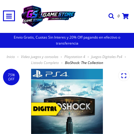
0
Envio Gratis, Cuotas Sin Interes y 20% Off pagando en efectivo o
transferencia
Inicio
-
Video juegos y consolas
-
Playstation 4
-
Juegos Digitales Ps4
-
Listado Completo
-
BioShock: The Collection
75
%
OFF