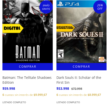
26
%
ENVÍO
OFF
GRATIS
Batman: The Telltale Shadows
Dark Souls II: Scholar of the
Edition
First Sin
$59.998
$53.998
$72.998
6
cuotas sin interés de
$9.999,67
6
cuotas sin interés de
$8.999,67
LISTADO COMPLETO
LISTADO COMPLETO