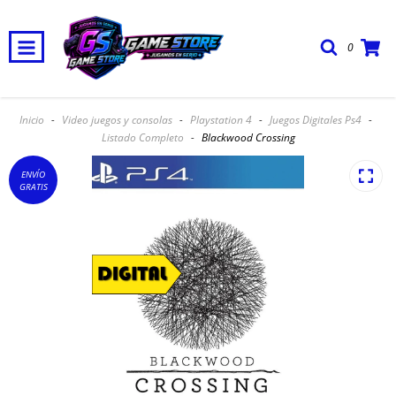
0
Envio Gratis, Cuotas Sin Interes y 20% Off pagando en efectivo o
transferencia
Inicio
-
Video juegos y consolas
-
Playstation 4
-
Juegos Digitales Ps4
-
Listado Completo
-
Blackwood Crossing
ENVÍO
GRATIS