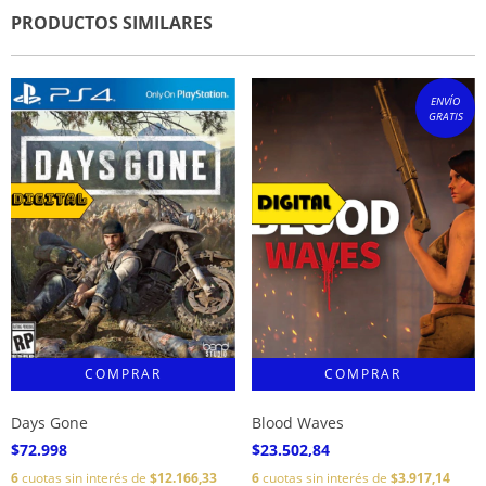
PRODUCTOS SIMILARES
ENVÍO
GRATIS
Days Gone
Blood Waves
$72.998
$23.502,84
6
cuotas sin interés de
$12.166,33
6
cuotas sin interés de
$3.917,14