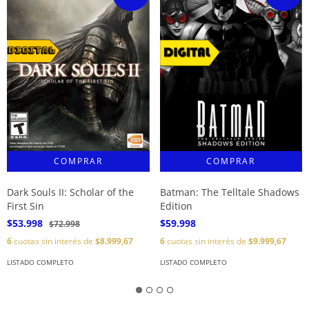
Dark Souls II: Scholar of the
Batman: The Telltale Shadows
First Sin
Edition
$53.998
$59.998
$72.998
6
cuotas sin interés de
$8.999,67
6
cuotas sin interés de
$9.999,67
LISTADO COMPLETO
LISTADO COMPLETO