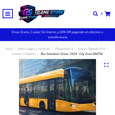
0
Envio Gratis, Cuotas Sin Interes y 20% Off pagando en efectivo o
transferencia
Inicio
-
Video juegos y consolas
-
Playstation 4
-
Juegos Digitales Ps4
-
Listado Completo
-
Bus Simulator Driver 2024 : City Zone DIGITAL