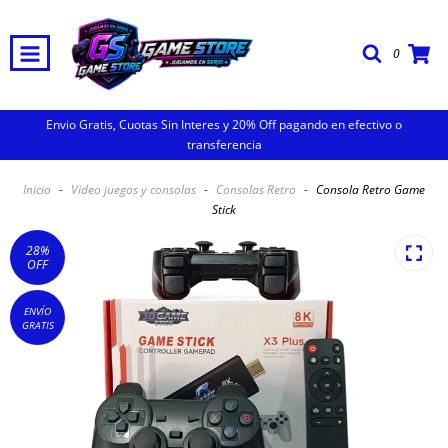
0
Envio Gratis, Cuotas Sin Interes y 20% Off pagando en efectivo o
transferencia
Inicio
-
Video juegos y consolas
-
Consolas Retro
-
Consola Retro Game
Stick
28
%
OFF
ENVÍO
GRATIS