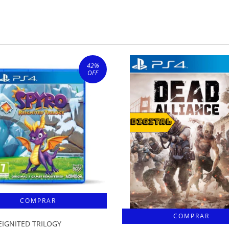
42
%
OFF
EIGNITED TRILOGY