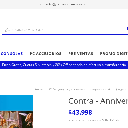
contacto@gamestore-shop.com
Y CONSOLAS
PC ACCESORIOS
PRE VENTAS
PROMO DIGIT
Envio Gratis, Cuotas Sin Interes y 20% Off pagando en efectivo o transferencia
Inicio
-
Video juegos y consolas
-
Playstation 4
-
Juegos D
Contra - Anniver
$43.998
Precio sin impuestos
$36.361,98