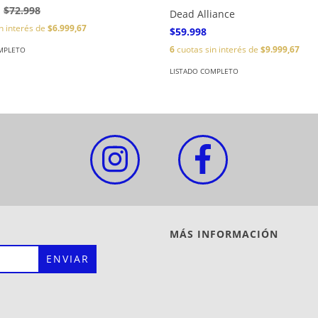
$72.998
Dead Alliance
n interés de
$6.999,67
$59.998
6
cuotas sin interés de
$9.999,67
MPLETO
LISTADO COMPLETO
MÁS INFORMACIÓN