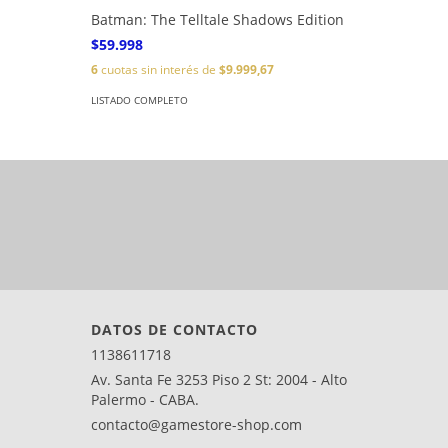
2 DIGITA
Batman: The Telltale Shadows Edition
$94.500
$59.998
6
cuotas s
6
cuotas sin interés de
$9.999,67
LISTADO C
LISTADO COMPLETO
DATOS DE CONTACTO
1138611718
Av. Santa Fe 3253 Piso 2 St: 2004 - Alto
Palermo - CABA.
contacto@gamestore-shop.com