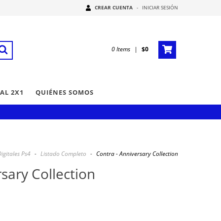
CREAR CUENTA
-
INICIAR SESIÓN
0
Items
|
$0
AL 2X1
QUIÉNES SOMOS
igitales Ps4
-
Listado Completo
-
Contra - Anniversary Collection
sary Collection