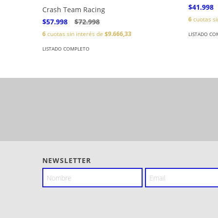
$41.998
Crash Team Racing
6
cuotas si
$57.998
$72.998
6
cuotas sin interés de
$9.666,33
LISTADO CO
LISTADO COMPLETO
NEWSLETTER