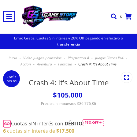
0
Envio Gratis, Cuotas Sin Interes y 20% Off pagando en efectivo o
transferencia
Inicio
-
Video juegos y consolas
-
Playstation 4
-
Juegos Físicos Ps4
-
Acción
-
Aventura
-
Fantasía
-
Crash 4: It's About Time
ENVÍO
Crash 4: It's About Time
GRATIS
$105.000
Precio sin impuestos
$86.776,86
Cuotas SIN interés con
DÉBITO
6
cuotas sin interés de
$17.500