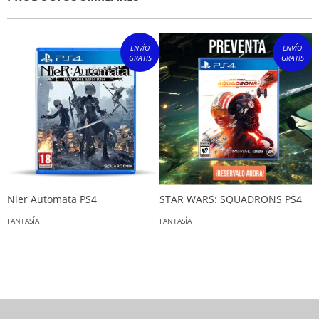
ENVÍO
ENVÍO
GRATIS
GRATIS
Nier Automata PS4
STAR WARS: SQUADRONS PS4
G
FANTASÍA
FANTASÍA
F