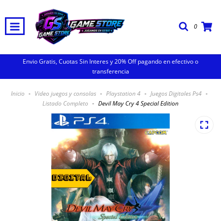
0
Envio Gratis, Cuotas Sin Interes y 20% Off pagando en efectivo o
transferencia
Inicio
-
Video juegos y consolas
-
Playstation 4
-
Juegos Digitales Ps4
-
Listado Completo
-
Devil May Cry 4 Special Edition