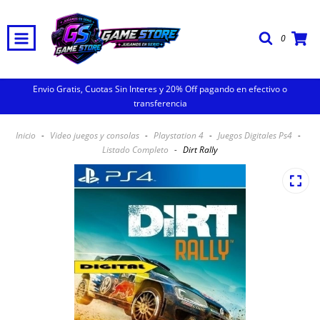
0
Envio Gratis, Cuotas Sin Interes y 20% Off pagando en efectivo o
transferencia
Inicio
-
Video juegos y consolas
-
Playstation 4
-
Juegos Digitales Ps4
-
Listado Completo
-
Dirt Rally