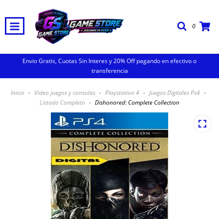
0
Envio Gratis, Cuotas Sin Interes y 20% Off pagando en efectivo o
transferencia
Inicio
-
Video juegos y consolas
-
Playstation 4
-
Juegos Digitales Ps4
-
Listado Completo
-
Dishonored: Complete Collection