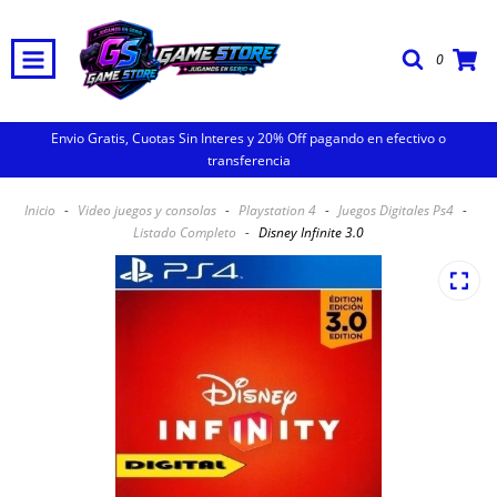
0
Envio Gratis, Cuotas Sin Interes y 20% Off pagando en efectivo o
transferencia
Inicio
-
Video juegos y consolas
-
Playstation 4
-
Juegos Digitales Ps4
-
Listado Completo
-
Disney Infinite 3.0