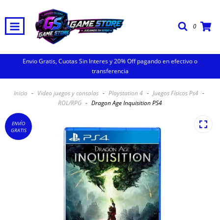
0
Envio Gratis, Cuotas Sin Interes y 20% Off pagando en efectivo o
transferencia
Inicio
-
Video juegos y consolas
-
Playstation 4
-
Juegos Físicos Ps4
-
ROL/RPG
-
Dragon Age Inquisition PS4
ENVÍO
GRATIS