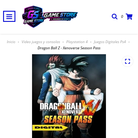
0
Envio Gratis, Cuotas Sin Interes y 20% Off pagando en efectivo o
transferencia
Inicio
-
Video juegos y consolas
-
Playstation 4
-
Juegos Digitales Ps4
-
Dragon Ball Z - Xenoverse Season Pass