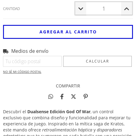
CANTIDAD
Medios de envío
Entregas para el CP:
CAMBIAR CP
CALCULAR
NO SÉ MI CÓDIGO POSTAL
COMPARTIR
Descubrí el
Dualsense Edición God Of War
, un control
exclusivo que combina diseño y funcionalidad para mejorar tu
experiencia de juego. Inspirado en la mítica saga de Kratos,
este mando ofrece
retroalimentación háptica
y
disparadores
adaptativos
que te sumergen en cada batalla con una precisión