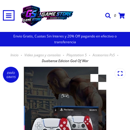
0
Envio Gratis, Cuotas Sin Interes y 20% Off pagando en efectivo o
transferencia
Inicio
-
Video juegos y consolas
-
Playstation 5
-
Accesorios Ps5
-
Dualsense Edicion God Of War
ENVÍO
GRATIS