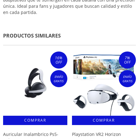
única. Ideal para fans y jugadores que buscan calidad y estilo
en cada partida.
PRODUCTOS SIMILARES
16
%
7
%
OFF
OFF
ENVÍO
ENVÍO
GRATIS
GRATIS
Auricular Inalambrico Ps5-
Playstation VR2 Horizon