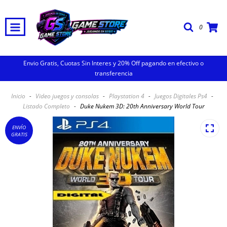
0
Envio Gratis, Cuotas Sin Interes y 20% Off pagando en efectivo o
transferencia
Inicio
-
Video juegos y consolas
-
Playstation 4
-
Juegos Digitales Ps4
-
Listado Completo
-
Duke Nukem 3D: 20th Anniversary World Tour
ENVÍO
GRATIS