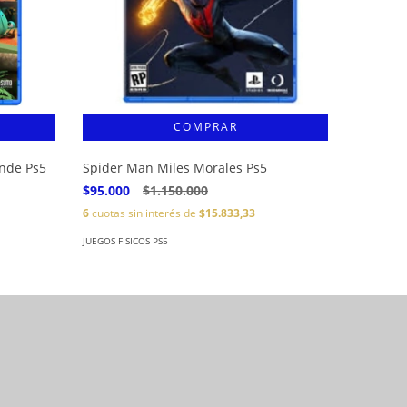
Uncharte
Ps5
ande Ps5
Spider Man Miles Morales Ps5
JUEGOS FIS
$95.000
$1.150.000
6
cuotas sin interés de
$15.833,33
JUEGOS FISICOS PS5