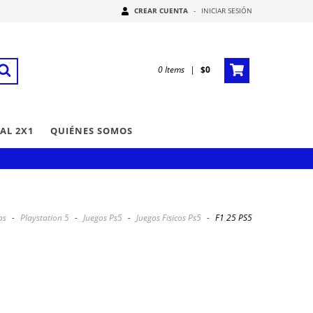
CREAR CUENTA
-
INICIAR SESIÓN
0
Items
|
$0
AL 2X1
QUIÉNES SOMOS
as
-
Playstation 5
-
Juegos Ps5
-
Juegos Fisicos Ps5
-
F1 25 PS5