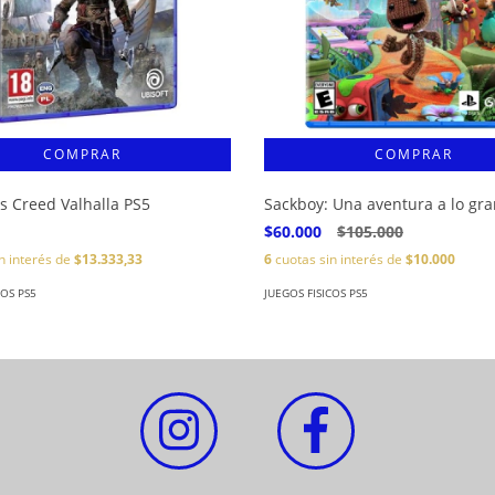
's Creed Valhalla PS5
Sackboy: Una aventura a lo gr
$60.000
$105.000
n interés de
$13.333,33
6
cuotas sin interés de
$10.000
COS PS5
JUEGOS FISICOS PS5