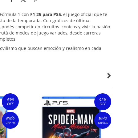
 Fórmula 1 con
F1 25 para PS5
, el juego oficial que te
ista de la temporada. Con gráficos de última
 podés competir en circuitos icónicos y vivir la pasión
frutá de modos de juego variados, desde carreras
mpletos.
omovilismo que buscan emoción y realismo en cada
43
%
92
%
OFF
OFF
ENVÍO
ENVÍO
GRATIS
GRATIS