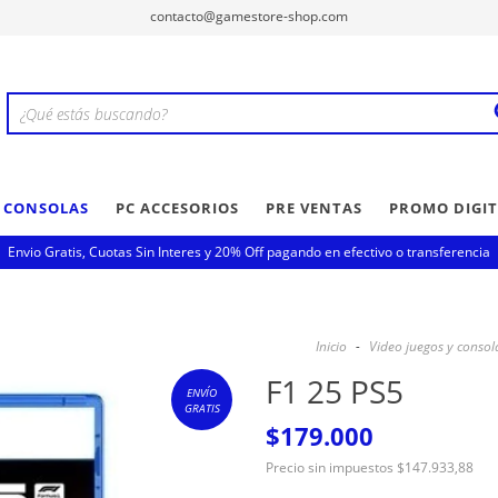
contacto@gamestore-shop.com
Y CONSOLAS
PC ACCESORIOS
PRE VENTAS
PROMO DIGIT
Envio Gratis, Cuotas Sin Interes y 20% Off pagando en efectivo o transferencia
Inicio
-
Video juegos y consol
F1 25 PS5
ENVÍO
GRATIS
$179.000
Precio sin impuestos
$147.933,88