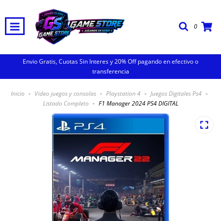
0
Envio Gratis, Cuotas Sin Interes y 20% Off pagando en efectivo o
transferencia
Inicio
-
Video juegos y consolas
-
Playstation 4
-
Juegos Digitales Ps4
-
Listado Completo
-
F1 Manager 2024 PS4 DIGITAL