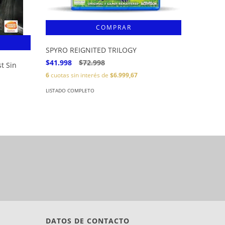
SPYRO REIGNITED TRILOGY
$41.998
$72.998
st Sin
Blood W
6
cuotas sin interés de
$6.999,67
$23.502
6
cuotas s
LISTADO COMPLETO
LISTADO C
DATOS DE CONTACTO