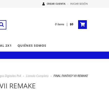
CREAR CUENTA
-
INICIAR SESIÓN
0
Items
|
$0
AL 2X1
QUIÉNES SOMOS
gos Digitales Ps4
-
Listado Completo
-
FINAL FANTASY VII REMAKE
VII REMAKE