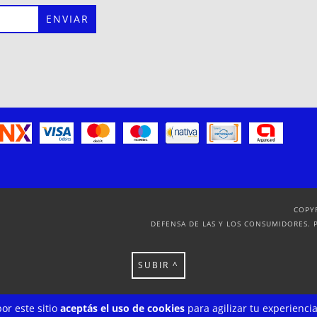
COPY
DEFENSA DE LAS Y LOS CONSUMIDORES. 
SUBIR ^
or este sitio
aceptás el uso de cookies
para agilizar tu experienci