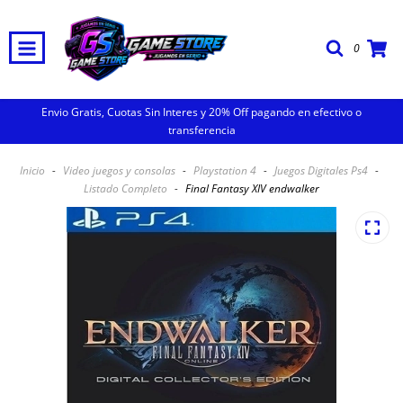
0
Envio Gratis, Cuotas Sin Interes y 20% Off pagando en efectivo o
transferencia
Inicio
-
Video juegos y consolas
-
Playstation 4
-
Juegos Digitales Ps4
-
Listado Completo
-
Final Fantasy XIV endwalker