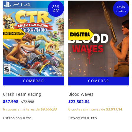
21
%
ENVÍO
OFF
GRATIS
Crash Team Racing
Blood Waves
$57.998
$23.502,84
$72.998
6
cuotas sin interés de
$9.666,33
6
cuotas sin interés de
$3.917,14
LISTADO COMPLETO
LISTADO COMPLETO