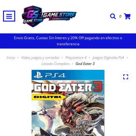
0
Envio Gratis, Cuotas Sin Interes y 20% Off pagando en efectivo o
transferencia
Inicio
-
Video juegos y consolas
-
Playstation 4
-
Juegos Digitales Ps4
-
Listado Completo
-
God Eater 3