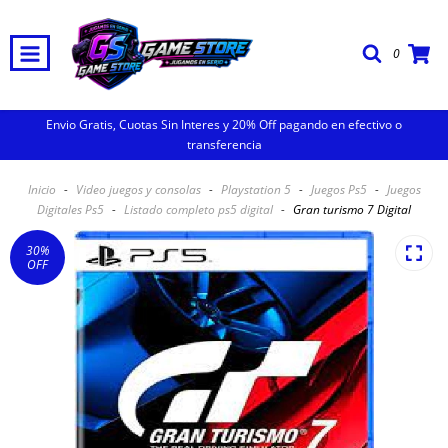
0
Envio Gratis, Cuotas Sin Interes y 20% Off pagando en efectivo o
transferencia
Inicio
-
Video juegos y consolas
-
Playstation 5
-
Juegos Ps5
-
Juegos
Digitales Ps5
-
Listado completo ps5 digital
-
Gran turismo 7 Digital
30
%
OFF