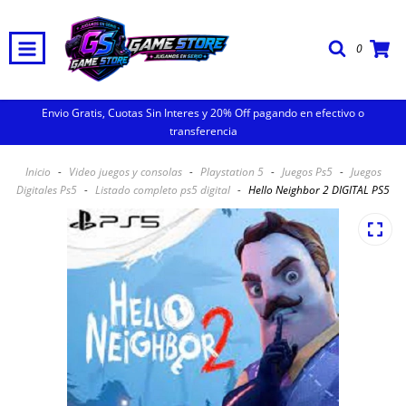
0
Envio Gratis, Cuotas Sin Interes y 20% Off pagando en efectivo o
transferencia
Inicio
-
Video juegos y consolas
-
Playstation 5
-
Juegos Ps5
-
Juegos
Digitales Ps5
-
Listado completo ps5 digital
-
Hello Neighbor 2 DIGITAL PS5