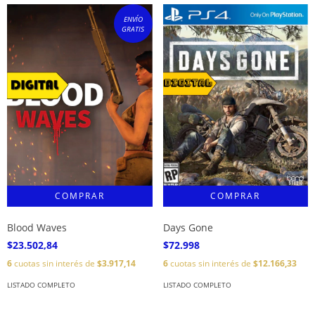
ENVÍO
GRATIS
Blood Waves
Days Gone
$23.502,84
$72.998
6
cuotas sin interés de
$3.917,14
6
cuotas sin interés de
$12.166,33
LISTADO COMPLETO
LISTADO COMPLETO