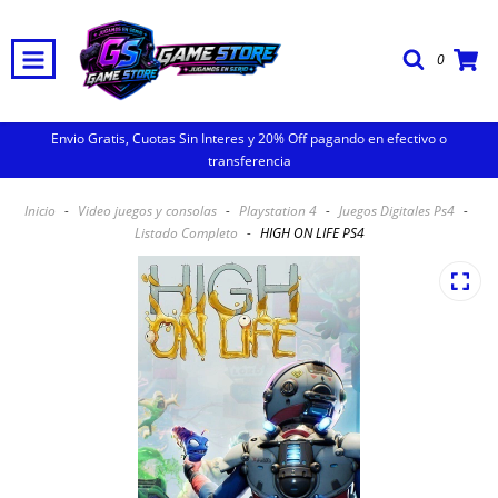
0
Envio Gratis, Cuotas Sin Interes y 20% Off pagando en efectivo o
transferencia
Inicio
-
Video juegos y consolas
-
Playstation 4
-
Juegos Digitales Ps4
-
Listado Completo
-
HIGH ON LIFE PS4