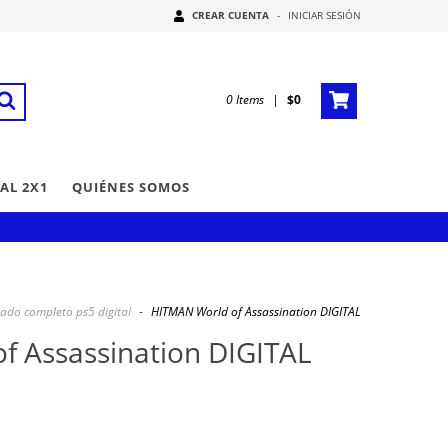
CREAR CUENTA
-
INICIAR SESIÓN
0
Items
|
$0
AL 2X1
QUIÉNES SOMOS
tado completo ps5 digital
-
HITMAN World of Assassination DIGITAL
f Assassination DIGITAL