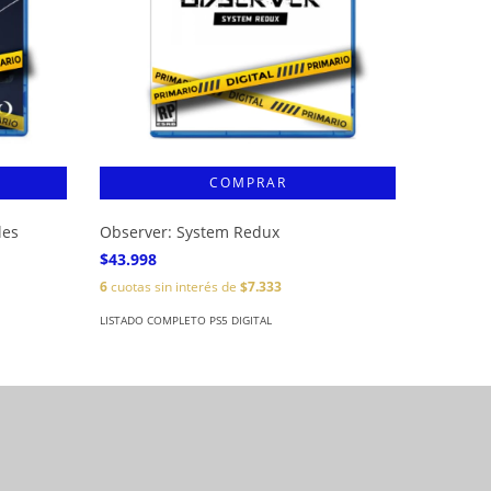
les
Observer: System Redux
NBA 2K2
$43.998
$119.99
6
cuotas sin interés de
$7.333
6
cuotas s
LISTADO COMPLETO PS5 DIGITAL
LISTADO CO