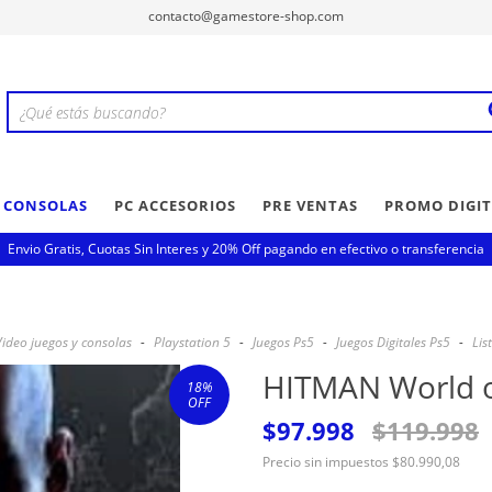
contacto@gamestore-shop.com
Y CONSOLAS
PC ACCESORIOS
PRE VENTAS
PROMO DIGIT
Envio Gratis, Cuotas Sin Interes y 20% Off pagando en efectivo o transferencia
Video juegos y consolas
-
Playstation 5
-
Juegos Ps5
-
Juegos Digitales Ps5
-
Lis
HITMAN World o
18
%
OFF
$97.998
$119.998
Precio sin impuestos
$80.990,08