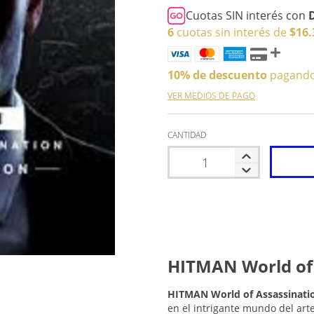
Cuotas SIN interés con
6
cuotas sin interés de
$16.
10% de descuento
pagando 
VER MEDIOS DE PAGO
CANTIDAD
HITMAN World of 
HITMAN World of Assassinati
en el intrigante mundo del arte