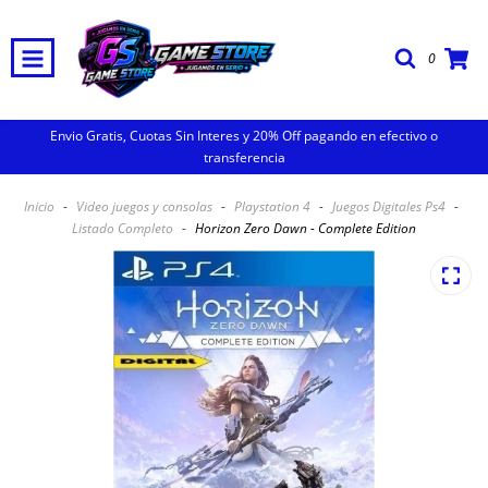
0
Envio Gratis, Cuotas Sin Interes y 20% Off pagando en efectivo o
transferencia
Inicio
-
Video juegos y consolas
-
Playstation 4
-
Juegos Digitales Ps4
-
Listado Completo
-
Horizon Zero Dawn - Complete Edition