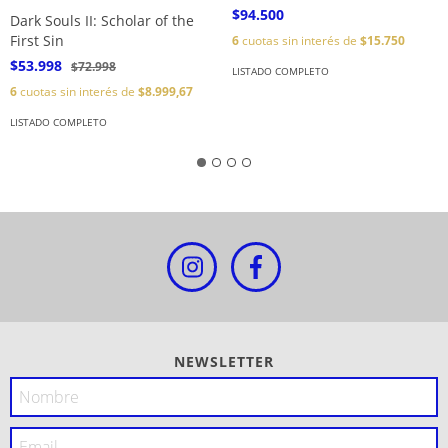
$94.500
Dark Souls II: Scholar of the
First Sin
6
cuotas sin interés de
$15.750
$53.998
$72.998
LISTADO COMPLETO
6
cuotas sin interés de
$8.999,67
LISTADO COMPLETO
NEWSLETTER