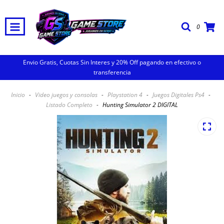
0
Envio Gratis, Cuotas Sin Interes y 20% Off pagando en efectivo o
transferencia
Inicio
-
Video juegos y consolas
-
Playstation 4
-
Juegos Digitales Ps4
-
Listado Completo
-
Hunting Simulator 2 DIGITAL