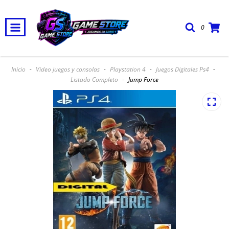
0
Envio Gratis, Cuotas Sin Interes y 20% Off pagando en efectivo o
transferencia
Inicio
-
Video juegos y consolas
-
Playstation 4
-
Juegos Digitales Ps4
-
Listado Completo
-
Jump Force