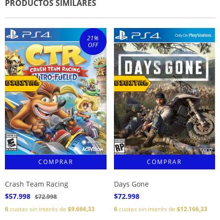
PRODUCTOS SIMILARES
21
%
OFF
Crash Team Racing
Days Gone
$57.998
$72.998
$72.998
6
cuotas sin interés de
$9.666,33
6
cuotas sin interés de
$12.166,33