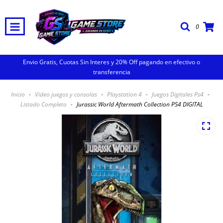
0
Envio Gratis, Cuotas Sin Interes y 20% Off pagando en efectivo o
transferencia
Inicio
-
Video juegos y consolas
-
Playstation 4
-
Juegos Digitales Ps4
-
Listado Completo
-
Jurassic World Aftermath Collection PS4 DIGITAL