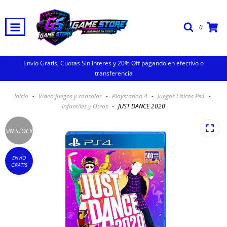
0
Envio Gratis, Cuotas Sin Interes y 20% Off pagando en efectivo o
transferencia
Inicio
-
Video juegos y consolas
-
Playstation 4
-
Juegos Físicos Ps4
-
Infantiles y Otros
-
JUST DANCE 2020
SIN STOCK
ENVÍO
GRATIS