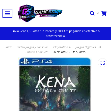
0
Envio Gratis, Cuotas Sin Interes y 20% Off pagando en efectivo o
transferencia
Inicio
-
Video juegos y consolas
-
Playstation 4
-
Juegos Digitales Ps4
-
Listado Completo
-
KENA BRIDGE OF SPIRITS