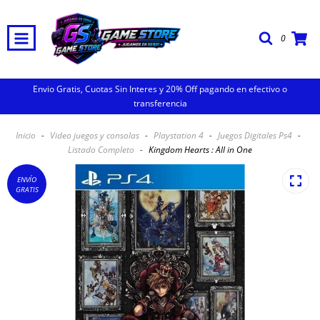
0
Envio Gratis, Cuotas Sin Interes y 20% Off pagando en efectivo o
transferencia
Inicio
-
Video juegos y consolas
-
Playstation 4
-
Juegos Digitales Ps4
-
Listado Completo
-
Kingdom Hearts : All in One
ENVÍO
GRATIS