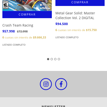
Metal Gear Solid: Master
Collection Vol. 2 DIGITAL
$94.500
Crash Team Racing
6
cuotas sin interés de
$15.750
$57.998
$72.998
6
cuotas sin interés de
$9.666,33
LISTADO COMPLETO
LISTADO COMPLETO
NEWSLETTER