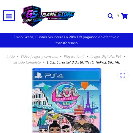
0
Envio Gratis, Cuotas Sin Interes y 20% Off pagando en efectivo o
transferencia
Inicio
-
Video juegos y consolas
-
Playstation 4
-
Juegos Digitales Ps4
-
Listado Completo
-
L.O.L. Surprise! B.B.s BORN TO TRAVEL DIGITAL