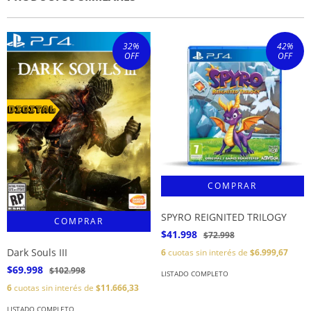
32
%
42
%
OFF
OFF
SPYRO REIGNITED TRILOGY
$41.998
$72.998
Dark Souls III
6
cuotas sin interés de
$6.999,67
$69.998
$102.998
LISTADO COMPLETO
6
cuotas sin interés de
$11.666,33
LISTADO COMPLETO