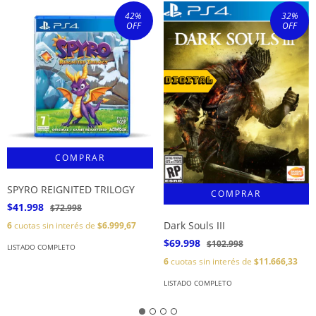
42
%
32
%
OFF
OFF
SPYRO REIGNITED TRILOGY
$41.998
$72.998
Dark Souls III
6
cuotas sin interés de
$6.999,67
$69.998
$102.998
LISTADO COMPLETO
6
cuotas sin interés de
$11.666,33
LISTADO COMPLETO