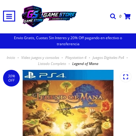
0
Envio Gratis, Cuotas Sin Interes y 20% Off pagando en efectivo o
transferencia
Inicio
-
Video juegos y consolas
-
Playstation 4
-
Juegos Digitales Ps4
-
Listado Completo
-
Legend of Mana
30
%
OFF