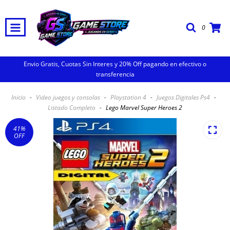
0
Envio Gratis, Cuotas Sin Interes y 20% Off pagando en efectivo o
transferencia
Inicio
-
Video juegos y consolas
-
Playstation 4
-
Juegos Digitales Ps4
-
Listado Completo
-
Lego Marvel Super Heroes 2
41
%
OFF