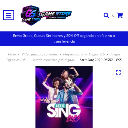
0
Envio Gratis, Cuotas Sin Interes y 20% Off pagando en efectivo o
transferencia
Inicio
-
Video juegos y consolas
-
Playstation 5
-
Juegos Ps5
-
Juegos
Digitales Ps5
-
Listado completo ps5 digital
-
Let's Sing 2023 DIGITAL PS5